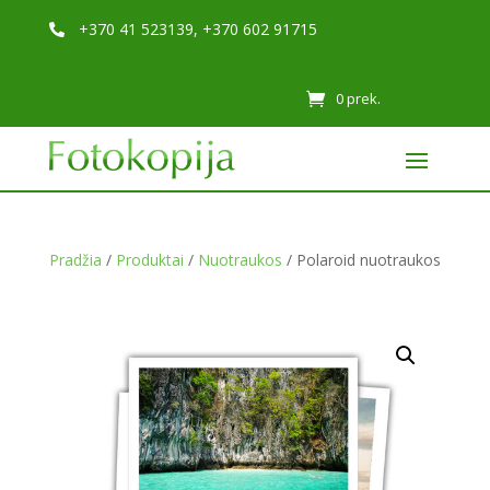
+370 41 523139, +370 602 91715

0 prek.
Pradžia
/
Produktai
/
Nuotraukos
/ Polaroid nuotraukos