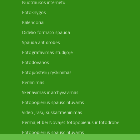
Nuotraukos internetu
Fotoknygos
Kalendoriai
Didelio formato spauda
Spauda ant drobės
Fotografavimas studijoje
Fotodovanos
Fotojuostelių ryškinimas
Rėminimas
Skenavimas ir archyvavimas
Fotopopierius spausdintuvams
Video įrašų suskaitmeninimas
PermaJet bei Novajet fotopopierius ir fotodrobė
Fotopopierius spausdintuvams