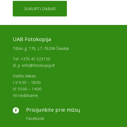
SUKURTI DABAR
UAB Fotokopija
Tilžės g. 170, LT-76296 Šiauliai
Tel. +370 41 523139
El. p. info@fotokopija.lt
Darbo laikas:
I-V 9:30 – 18:00
VI 10:00 – 14:00
VII nedirbame
Prisijunkite prie mūsų

Facebook