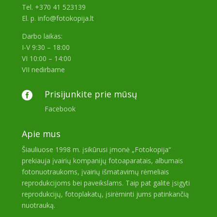
Tel. +370 41 523139
El. p. info@fotokopija.lt
Darbo laikas:
I-V 9:30 – 18:00
VI 10:00 – 14:00
VII nedirbame
Prisijunkite prie mūsų

Facebook
Apie mus
Šiauliuose 1998 m. įsikūrusi įmonė „Fotokopija“
prekiauja įvairių kompanijų fotoaparatais, albumais
fotonuotraukoms, įvairių išmatavimų rėmeliais
reprodukcijoms bei paveikslams. Taip pat galite įsigyti
reprodukcijų, fotoplakatų, įsirėminti jums patinkančią
nuotrauką.