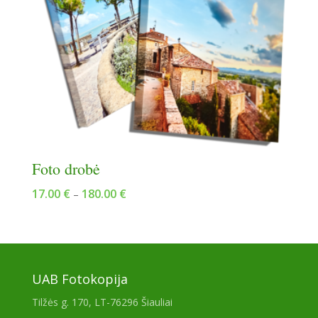
Foto drobė
Price
17.00
€
180.00
€
–
range:
17.00 €
through
180.00 €
UAB Fotokopija
Tilžės g. 170, LT-76296 Šiauliai