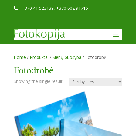
+370 41 523139, +370 602 91715

Home
/
Produktai
/
Sienų puošyba
/ Fotodrobė
Fotodrobė
Showing the single result