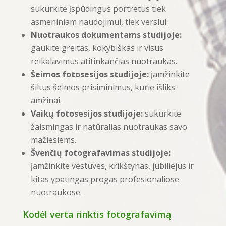
sukurkite įspūdingus portretus tiek
asmeniniam naudojimui, tiek verslui.
Nuotraukos dokumentams studijoje:
gaukite greitas, kokybiškas ir visus
reikalavimus atitinkančias nuotraukas.
Šeimos fotosesijos studijoje:
įamžinkite
šiltus šeimos prisiminimus, kurie išliks
amžinai.
Vaikų fotosesijos studijoje:
sukurkite
žaismingas ir natūralias nuotraukas savo
mažiesiems.
Švenčių fotografavimas studijoje:
įamžinkite vestuves, krikštynas, jubiliejus ir
kitas ypatingas progas profesionaliose
nuotraukose.
Kodėl verta rinktis fotografavimą