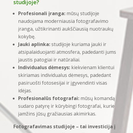
studijoje?
Profesionali įranga:
mūsų studijoje
naudojama moderniausia fotografavimo
įranga, užtikrinanti aukščiausią nuotraukų
kokybę.
Jauki aplinka:
studijoje kuriama jauki ir
atsipalaiduojanti atmosfera, padedanti jums
jaustis patogiai ir natūraliai.
Individualus dėmesys:
kiekvienam klientui
skiriamas individualus dėmesys, padedant
pasiruošti fotosesijai ir įgyvendinti visas
idėjas.
Profesionalūs fotografai:
mūsų komandą
sudaro patyrę ir kūrybingi fotografai, kurie
įamžins jūsų gražiausias akimirkas.
Fotografavimas studijoje – tai investicija į