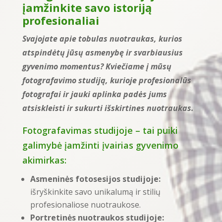
įamžinkite savo istoriją
profesionaliai
Svajojate apie tobulas nuotraukas, kurios
atspindėtų jūsų asmenybę ir svarbiausius
gyvenimo momentus? Kviečiame į mūsų
fotografavimo studiją, kurioje profesionalūs
fotografai ir jauki aplinka padės jums
atsiskleisti ir sukurti išskirtines nuotraukas.
Fotografavimas studijoje – tai puiki
galimybė įamžinti įvairias gyvenimo
akimirkas:
Asmeninės fotosesijos studijoje:
išryškinkite savo unikalumą ir stilių
profesionaliose nuotraukose.
Portretinės nuotraukos studijoje: