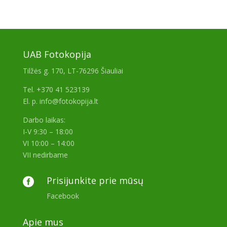
UAB Fotokopija
Tilžės g. 170, LT-76296 Šiauliai
Tel. +370 41 523139
El. p. info@fotokopija.lt
Darbo laikas:
I-V 9:30 – 18:00
VI 10:00 – 14:00
VII nedirbame
Prisijunkite prie mūsų

Facebook
Apie mus