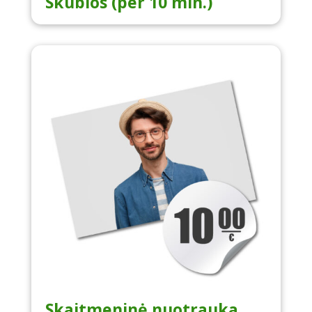
Skubios (per 10 min.)
Skaitmeninė nuotrauka