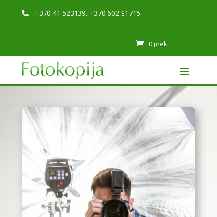
+370 41 523139, +370 602 91715

0 prek.