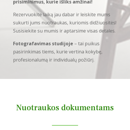
prisiminimus, kurie išliks amžinai!
Rezervuokite laiką jau dabar ir leiskite mums
sukurti jums nuotraukas, kuriomis didžiuositės!
Susisiekite su mumis ir aptarsime visas detales.
Fotografavimas studijoje
– tai puikus
pasirinkimas tiems, kurie vertina kokybę,
profesionalumą ir individualų požiūrį.
Nuotraukos dokumentams