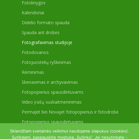
Fotoknygos
Kalendoriai
Didelio formato spauda
Spauda ant drobės
Fotografavimas studijoje
Fotodovanos
Fotojuostelių ryškinimas
Rėminimas
Skenavimas ir archyvavimas
Fotopopierius spausdintuvams
Video įrašų suskaitmeninimas
PermaJet bei Novajet fotopopierius ir fotodrobė
Fotopopierius spausdintuvams
Sklandžiam svetainės veikimui naudojame slapukus (cookies).
Sutikdami, paspauskite mygtuką „Sutinku“. Jei nesutinkate -