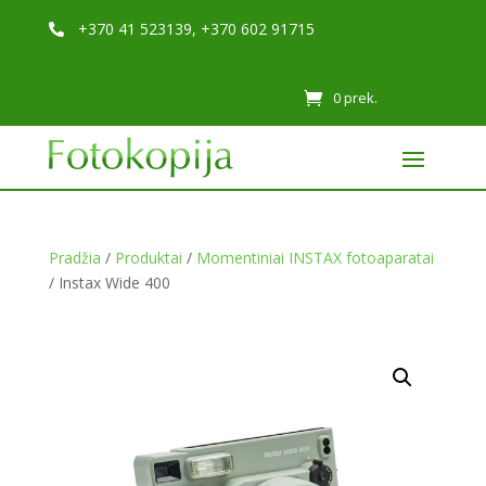
+370 41 523139, +370 602 91715

0 prek.
Pradžia
/
Produktai
/
Momentiniai INSTAX fotoaparatai
/ Instax Wide 400