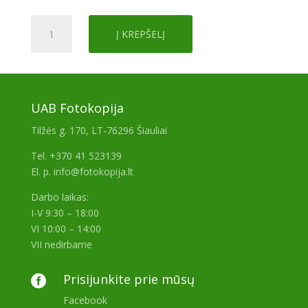
produkto
Į KREPŠELĮ
kiekis:
Instax
Wide
400
UAB Fotokopija
Tilžės g. 170, LT-76296 Šiauliai
Tel. +370 41 523139
El. p. info@fotokopija.lt
Darbo laikas:
I-V 9:30 – 18:00
VI 10:00 – 14:00
VII nedirbame
Prisijunkite prie mūsų

Facebook