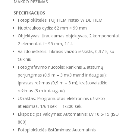
MAKRO REŽIMAS
SPECIFIKACIJOS
Fotoplokštelės: FUJIFILM instax WIDE FILM
Nuotraukos dydis: 62 mm × 99 mm
Objektyvas: Įtraukiamas objektyvas, 2 komponentai,
2 elementai, f= 95 mm, 1:14
Vaizdo ieškiklis: Tikrasis vaizdo ieškiklis, 0,37 ×, su
taikiniu
Fotografavimo nuotolis: Rankinis 2 atstumų
perjungimas (0,9 m – 3 m/3 mand ir daugiau);
įprastas režimas (0,9 m – 3 m); kraštovaizdžio
režimas (3 m ir daugiau)
Užraktas: Programuotas elektroninis užrakto
atleidimas, 1/64 sek. – 1/200 sek.
Ekspozicijos valdymas: Automatinis; Lv 10,5-15 (ISO
800)
Fotoplokštelės išstūmimas: Automatinis