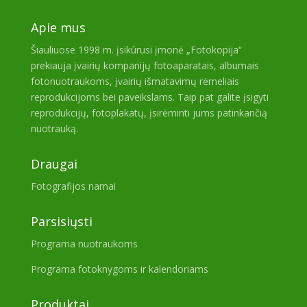
Apie mus
Šiauliuose 1998 m. įsikūrusi įmonė „Fotokopija“
prekiauja įvairių kompanijų fotoaparatais, albumais
fotonuotraukoms, įvairių išmatavimų rėmeliais
reprodukcijoms bei paveikslams. Taip pat galite įsigyti
reprodukcijų, fotoplakatų, įsirėminti jums patinkančią
nuotrauką.
Draugai
Fotografijos namai
Parsisiųsti
Programa nuotraukoms
Programa fotoknygoms ir kalendoriams
Produktai