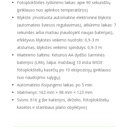
Fotoplokštelės ryškinimo laikas: apie 90 sekundžių
(priklauso nuo aplinkos temperatūros)
Blykstė: įmontuota automatinė elektroninė blykstė
(automatinis šviesos reguliavimas), atkūrimo laikas: 7
sekundės arba mažiau (naudojant naujas baterijas),
efektyvus blykstės veikimo nuotolis: 0,9-3 m
atstumas, blykstės veikimo spindulys: 0,9-3 m
Maitinimo šaltinis: Keturios AA dydžio šarminės
baterijos (LR6), talpa: maždaug 10 insta WIDE
fotoplokštelių kasečių po 10 ekspozicijų (priklauso
nuo naudojimo sąlygų).
Automatinio išsijungimo laikas: po 5 min.
Matmenys: 162 mm × 98 mm × 123 mm
Svoris: 616 g (be baterijos, dirželio, fotoplokštelių
kasetės ir stambaus plano objektyvo)