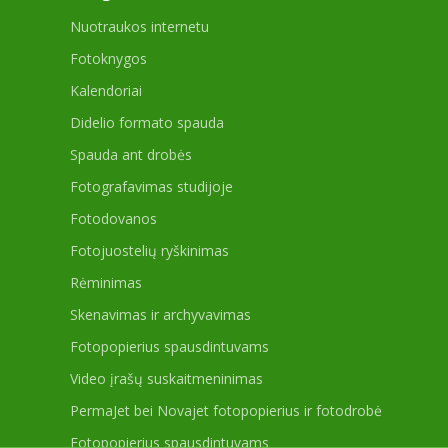
Nuotraukos internetu
Fotoknygos
Kalendoriai
Didelio formato spauda
Spauda ant drobės
Fotografavimas studijoje
Fotodovanos
Fotojuostelių ryškinimas
Rėminimas
Skenavimas ir archyvavimas
Fotopopierius spausdintuvams
Video įrašų suskaitmeninimas
PermaJet bei Novajet fotopopierius ir fotodrobė
Fotopopierius spausdintuvams