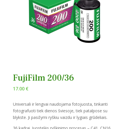
FujiFilm 200/36
17.00
€
Universali ir lengvai naudojama fotojuosta, tinkanti
fotografuoti tiek dienos šviesoje, tiek patalpose su
blykste. Ji pasižymi ryškiu vaizdu ir lygiais grūdeliais.
36 kadrai. Juostelės ryškinimo procesas – C41, CN16