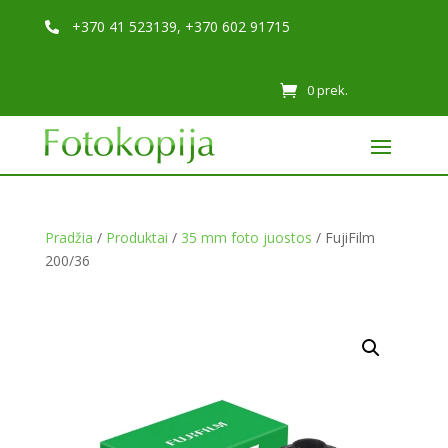
+370 41 523139, +370 602 91715

0 prek.
Pradžia
/
Produktai
/
35 mm foto juostos
/ FujiFilm
200/36