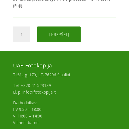
(Fuji).
produkto
Į KREPŠELĮ
kiekis:
FujiFilm
200/36
UAB Fotokopija
Tilžės g. 170, LT-76296 Šiauliai
Tel. +370 41 523139
El. p. info@fotokopija.lt
Darbo laikas:
I-V 9:30 – 18:00
VI 10:00 – 14:00
VII nedirbame