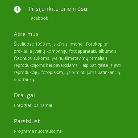
Prisijunkite prie mūsų

Facebook
Apie mus
Šiauliuose 1998 m. įsikūrusi įmonė „Fotokopija“
prekiauja įvairių kompanijų fotoaparatais, albumais
fotonuotraukoms, įvairių išmatavimų rėmeliais
reprodukcijoms bei paveikslams. Taip pat galite įsigyti
reprodukcijų, fotoplakatų, įsirėminti jums patinkančią
nuotrauką.
Draugai
Fotografijos namai
Parsisiųsti
Programa nuotraukoms