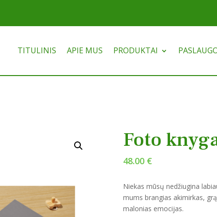
TITULINIS
APIE MUS
PRODUKTAI
PASLAUG
Foto knyg
48.00
€
Niekas mūsų nedžiugina labia
mums brangias akimirkas, grąž
malonias emocijas.