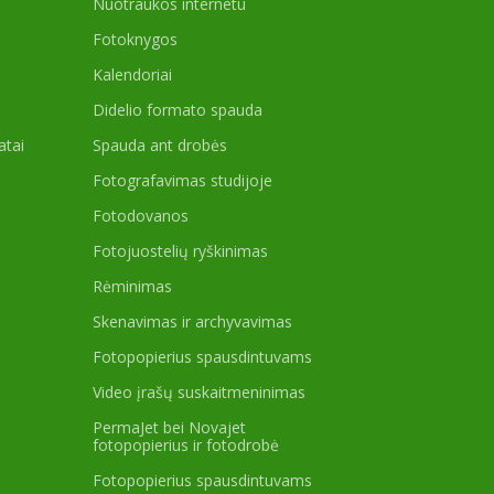
Nuotraukos internetu
Fotoknygos
Kalendoriai
Didelio formato spauda
atai
Spauda ant drobės
Fotografavimas studijoje
Fotodovanos
Fotojuostelių ryškinimas
Rėminimas
Skenavimas ir archyvavimas
Fotopopierius spausdintuvams
Video įrašų suskaitmeninimas
PermaJet bei Novajet
fotopopierius ir fotodrobė
Fotopopierius spausdintuvams