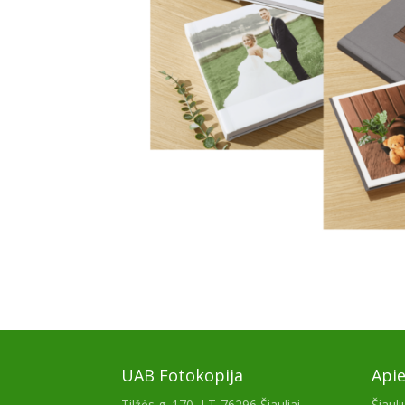
UAB Fotokopija
Api
Tilžės g. 170, LT-76296 Šiauliai
Šiaul