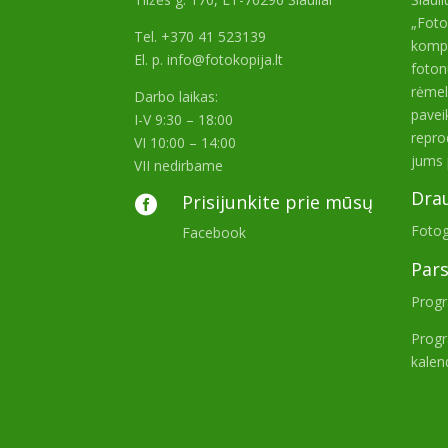
„Foto
Tel. +370 41 523139
kompa
El. p. info@fotokopija.lt
foton
rėmel
Darbo laikas:
paveik
I-V 9:30 – 18:00
repro
VI 10:00 – 14:00
jums 
VII nedirbame
Dra
Prisijunkite prie mūsų

Fotog
Facebook
Pars
Prog
Progr
kalen