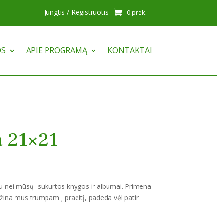
Jungtis / Registruotis
0 prek.
OS
APIE PROGRAMĄ
KONTAKTAI
a 21×21
u nei mūsų sukurtos knygos ir albumai. Primena
ina mus trumpam į praeitį, padeda vėl patiri