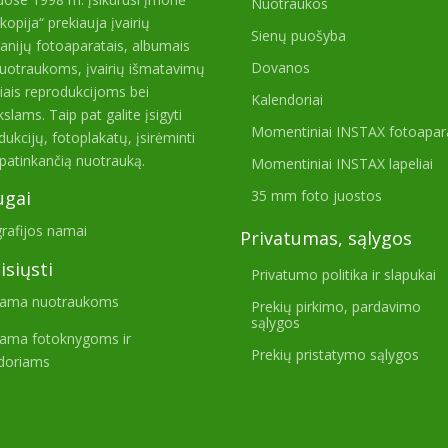
Nuotraukos
kopija“ prekiauja įvairių
Sienų puošyba
nijų fotoaparatais, albumais
Dovanos
uotraukoms, įvairių išmatavimų
iais reprodukcijoms bei
Kalendoriai
slams. Taip pat galite įsigyti
Momentiniai INSTAX fotoapar
dukcijų, fotoplakatų, įsirėminti
patinkančią nuotrauką.
Momentiniai INSTAX lapeliai
35 mm foto juostos
ugai
rafijos namai
Privatumas, sąlygos
isiųsti
Privatumo politika ir slapukai
rama nuotraukoms
Prekių pirkimo, pardavimo
sąlygos
ama fotoknygoms ir
Prekių pristatymo sąlygos
doriams