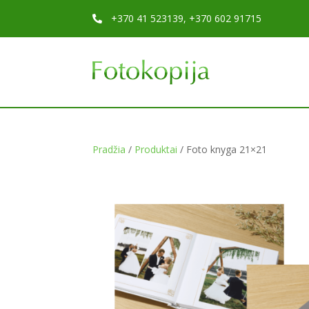
+370 41 523139, +370 602 91715

Pradžia
/
Produktai
/ Foto knyga 21×21