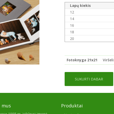
Lapų kiekis
12
14
16
18
20
Fotoknyga 21x21
Viršel
SUKURTI DABAR
e mus
Produktai
iuose 1998 m. įsikūrusi įmonė