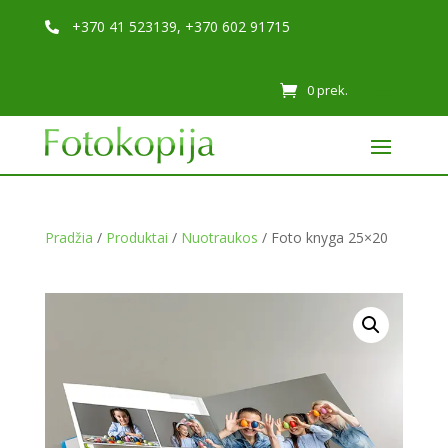
+370 41 523139, +370 602 91715

0 prek.
Pradžia
/
Produktai
/
Nuotraukos
/ Foto knyga 25×20