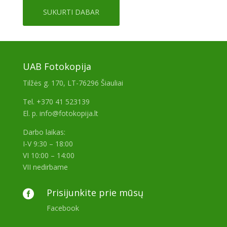
SUKURTI DABAR
UAB Fotokopija
Tilžės g. 170, LT-76296 Šiauliai
Tel. +370 41 523139
El. p. info@fotokopija.lt
Darbo laikas:
I-V 9:30 – 18:00
VI 10:00 – 14:00
VII nedirbame
Prisijunkite prie mūsų

Facebook