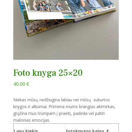
Foto knyga 25×20
40.00
€
Niekas mūsų nedžiugina labiau nei mūsų sukurtos
knygos ir albumai. Primena mums brangias akimirkas,
grąžina mus trumpam į praeitį, padeda vėl patiri
malonias emocijas.
Lapų kiekis
Fotoknygos kaina, €