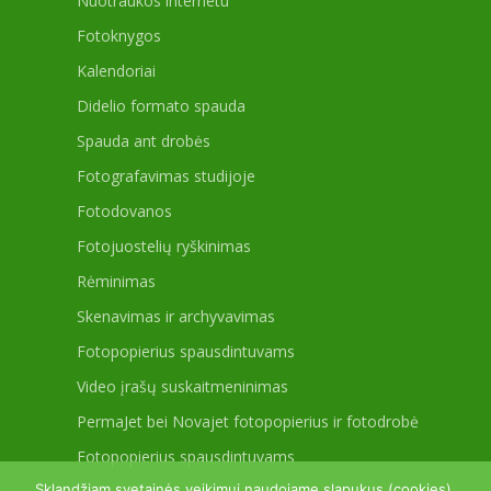
Nuotraukos internetu
Fotoknygos
Kalendoriai
Didelio formato spauda
Spauda ant drobės
Fotografavimas studijoje
Fotodovanos
Fotojuostelių ryškinimas
Rėminimas
Skenavimas ir archyvavimas
Fotopopierius spausdintuvams
Video įrašų suskaitmeninimas
PermaJet bei Novajet fotopopierius ir fotodrobė
Fotopopierius spausdintuvams
Sklandžiam svetainės veikimui naudojame slapukus (cookies).