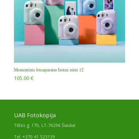
Momentinis fotoaparatas Instax mini 12
105.00
€
UAB Fotokopija
Tilžės g. 170, LT-76296 Šiauliai
Tel. +370 41 523139