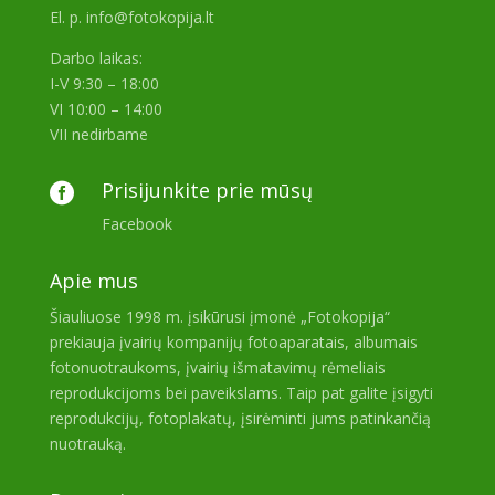
El. p. info@fotokopija.lt
Darbo laikas:
I-V 9:30 – 18:00
VI 10:00 – 14:00
VII nedirbame
Prisijunkite prie mūsų

Facebook
Apie mus
Šiauliuose 1998 m. įsikūrusi įmonė „Fotokopija“
prekiauja įvairių kompanijų fotoaparatais, albumais
fotonuotraukoms, įvairių išmatavimų rėmeliais
reprodukcijoms bei paveikslams. Taip pat galite įsigyti
reprodukcijų, fotoplakatų, įsirėminti jums patinkančią
nuotrauką.