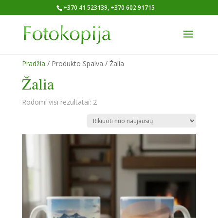
+370 41 523139, +370 602 91715
Pradžia
/ Produkto Spalva / Žalia
Žalia
Rūšiuojama
Rodomi visi rezultatai: 2
pagal
naujausią