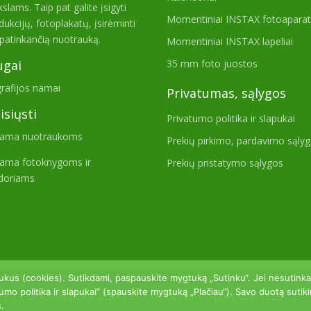
slams. Taip pat galite įsigyti
Momentiniai INSTAX fotoaparat
dukcijų, fotoplakatų, įsirėminti
patinkančią nuotrauką.
Momentiniai INSTAX lapeliai
35 mm foto juostos
ugai
rafijos namai
Privatumas, sąlygos
isiųsti
Privatumo politika ir slapukai
rama nuotraukoms
Prekių pirkimo, pardavimo sąly
ama fotoknygoms ir
Prekių pristatymo sąlygos
doriams
ukus (cookies). Sutikdami, paspauskite mygtuką „Sutinku“. Jei nesutink
umo politika ir slapukai“ (spauskite mygtuką „Plačiau“). Savo duotą sutik
© fotokopija.lt 2025 | © Sprendimas –
Dipolis.com
2025
s.