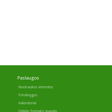
Paslaugos
Nuotraukos internetu
Fotoknygos
Kalendoriai
Didelio formato spauda