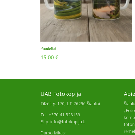
Puodeliai
15.00
€
UAB Fotokopija
Api
Tilžės g. 170, LT-76296 Šiauliai
Šiaul
„Foto
Tel. +370 41 523139
kompa
El. p. info@fotokopija.lt
foton
rėmel
Darbo laikas: