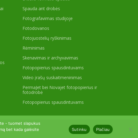
ai
Spauda ant drobės
Fotografavimas studijoje
Fotodovanos
Fotojuostelių ryškinimas
Rėminimas
Skenavimas ir archyvavimas
gos
Fotopopierius spausdintuvams
Video įrašų suskaitmeninimas
PermaJet bei Novajet fotopopierius ir
fotodrobė
Fotopopierius spausdintuvams
ate - tuomet slapukus
Sutinku
Plačiau
imą bet kada galėsite