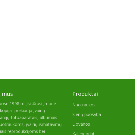
e mus
Produktai
iuose 1998 m. įsikūrusi įmonė
Nuotraukos
kopija“ prekiauja įvairių
Sienų puošyba
nijų fotoaparatais, albumais
Dovanos
uotraukoms, įvairių išmatavimų
iais reprodukcijoms bei
Kalendoriai