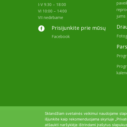
paveik
I-V 9:30 – 18:00
repro
VI 10:00 – 14:00
jums 
VII nedirbame
Dra
Prisijunkite prie mūsų

Fotog
Facebook
Pars
Prog
Progr
kalen
Sklandžiam svetainės veikimui naudojame slap
išjunkite kaip rekomenduojama skyriuje „Privat
atšaukti naršyklėje ištrindami įrašytus slapuku