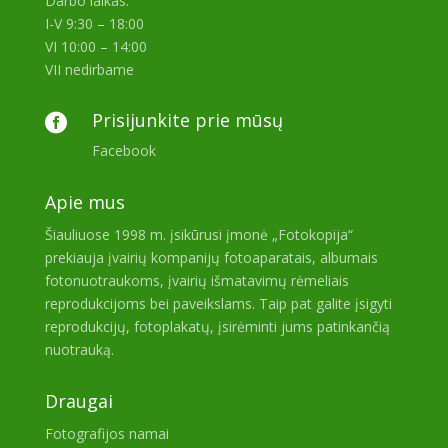
Darbo laikas:
I-V 9:30 – 18:00
VI 10:00 – 14:00
VII nedirbame
Prisijunkite prie mūsų

Facebook
Apie mus
Šiauliuose 1998 m. įsikūrusi įmonė „Fotokopija“
prekiauja įvairių kompanijų fotoaparatais, albumais
fotonuotraukoms, įvairių išmatavimų rėmeliais
reprodukcijoms bei paveikslams. Taip pat galite įsigyti
reprodukcijų, fotoplakatų, įsirėminti jums patinkančią
nuotrauką.
Draugai
Fotografijos namai