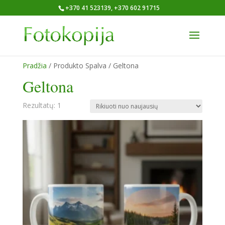
+370 41 523139, +370 602 91715
Pradžia
/ Produkto Spalva / Geltona
Geltona
Rezultatų: 1