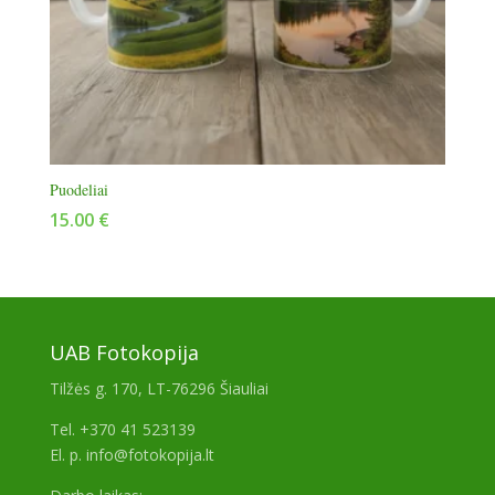
Puodeliai
15.00
€
UAB Fotokopija
Tilžės g. 170, LT-76296 Šiauliai
Tel. +370 41 523139
El. p. info@fotokopija.lt