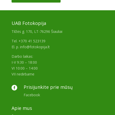
UAB Fotokopija
Tilžės g. 170, LT-76296 Šiauliai
Tel. +370 41 523139
El. p. info@fotokopija.lt
Darbo laikas:
I-V 9:30 – 18:00
VI 10:00 – 14:00
VII nedirbame
Prisijunkite prie mūsų

Facebook
Apie mus