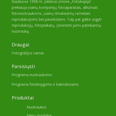
Šiauliuose 1998 m. įsikūrusi įmonė „Fotokopija“
prekiauja įvairių kompanijų fotoaparatais, albumais
fotonuotraukoms, įvairių išmatavimų rėmeliais
reprodukcijoms bei paveikslams. Taip pat galite įsigyti
reprodukcijų, fotoplakatų, įsirėminti jums patinkančią
nuotrauką.
Draugai
Fotografijos namai
Parsisiųsti
Programa nuotraukoms
Programa fotoknygoms ir kalendoriams
Produktai
Nuotraukos
Sienų puošyba