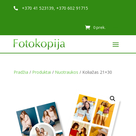
+370 41 523139, +370 602 91715

0 prek.
Pradžia
/
Produktai
/
Nuotraukos
/ Koliažas 21×30