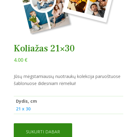
Koliažas 21×30
4.00
€
Jūsų mėgstamiausių nuotraukų kolekcija paruoštuose
šablonuose didesniam rėmeliui!
Dydis, cm
21 x 30
SUKURTI DABAR