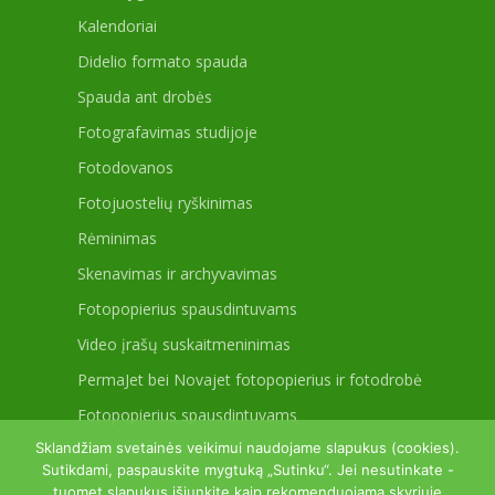
Kalendoriai
Didelio formato spauda
Spauda ant drobės
Fotografavimas studijoje
Fotodovanos
Fotojuostelių ryškinimas
Rėminimas
Skenavimas ir archyvavimas
Fotopopierius spausdintuvams
Video įrašų suskaitmeninimas
PermaJet bei Novajet fotopopierius ir fotodrobė
Fotopopierius spausdintuvams
Sklandžiam svetainės veikimui naudojame slapukus (cookies).
Sutikdami, paspauskite mygtuką „Sutinku“. Jei nesutinkate -
tuomet slapukus išjunkite kaip rekomenduojama skyriuje